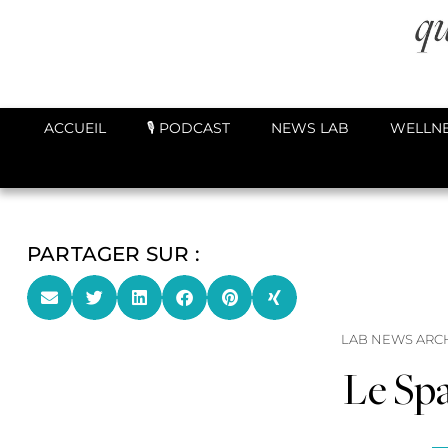
ACCUEIL
🎙️ PODCAST
NEWS LAB
WELLNE
PARTAGER SUR :
LAB NEWS ARC
Le Spa