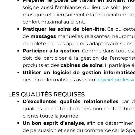
Préparer le poste de travail en suivant n
soigne aussi l’ambiance du lieu de soin (ex 
musique) et bien sûr vérifie la température de 
confort maximal au client.
Pratiquer les soins de bien-être.
Ce ou cette
de
massages
manuelles relaxantes, neuromusc
complété par des appareils adaptés aux soins
Participer à la gestion.
Comme dans tout espac
doit de participer à la gestion de l’entrepri
produits et des
cabines de soins
. Il participe
Utiliser un logiciel de gestion informatisée
gestion informatisées avec un
logiciel profess
LES QUALITÉS REQUISES
D’excellentes qualités relationnelles
car de
qualités d’écoute et un très bon contact huma
clients toute la journée.
Un bon esprit d’analyse
, afin de déterminer
de persuasion et sens du commerce car le Spa p