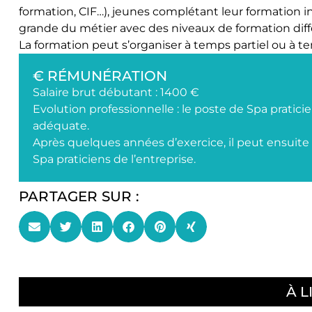
formation, CIF…), jeunes complétant leur formation i
grande du métier avec des niveaux de formation différ
La formation peut s’organiser à temps partiel ou à te
€ RÉMUNÉRATION
Salaire brut débutant : 1400 €
Evolution professionnelle : le poste de Spa pratic
adéquate.
Après quelques années d’exercice, il peut ensuite
Spa praticiens de l’entreprise.
PARTAGER SUR :
À L