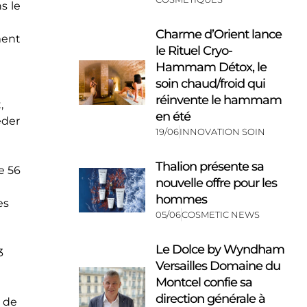
s le
Charme d’Orient lance
ment
le Rituel Cryo-
Hammam Détox, le
soin chaud/froid qui
réinvente le hammam
,
en été
éder
19/06
INNOVATION SOIN
Thalion présente sa
e 56
nouvelle offre pour les
hommes
es
05/06
COSMETIC NEWS
Le Dolce by Wyndham
3
Versailles Domaine du
Montcel confie sa
direction générale à
n de