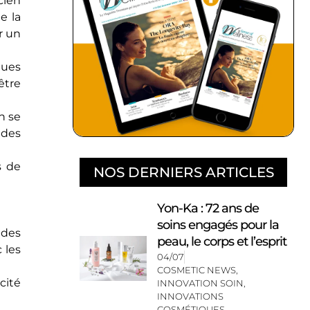
cien
e la
r un
ques
être
n se
 des
s de
NOS DERNIERS ARTICLES
Yon-Ka : 72 ans de
soins engagés pour la
ndes
peau, le corps et l’esprit
 les
04/07
COSMETIC NEWS
,
cité
INNOVATION SOIN
,
INNOVATIONS
COSMÉTIQUES