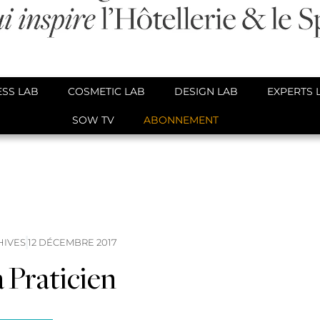
SS LAB
COSMETIC LAB
DESIGN LAB
EXPERTS 
SOW TV
ABONNEMENT
HIVES
12 DÉCEMBRE 2017
 Praticien