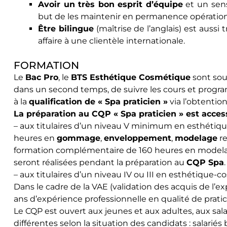
Avoir un très bon esprit d’équipe
et un sens
but de les maintenir en permanence opération
Être bilingue
(maîtrise de l’anglais) est aussi
affaire à une clientèle internationale.
FORMATION
Le
Bac Pro
, le
BTS Esthétique Cosmétique
sont sou
dans un second temps, de suivre les cours et prog
à la
qualification de « Spa praticien »
via l’obtention
La préparation au CQP « Spa praticien » est access
– aux titulaires d’un niveau V minimum en esthét
heures en
gommage
,
enveloppement
,
modelage
re
formation complémentaire de 160 heures en modelag
seront réalisées pendant la préparation au
CQP Spa
.
– aux titulaires d’un niveau IV ou III en esthétique-
Dans le cadre de la VAE (validation des acquis de l’ex
ans d’expérience professionnelle en qualité de prati
Le CQP est ouvert aux jeunes et aux adultes, aux sal
différentes selon la situation des candidats : salariés