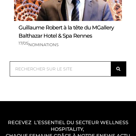
Guillaume Robert à la tête du MGallery
Balthazar Hotel & Spa Rennes
17/05
NOMINATIONS
R
e
c
h
e
r
c
RECEVEZ L’ESSENTIEL DU SECTEUR WELLNESS
h
HOSPITALITY,
e
CHAQUE SEMAINE GRÂCE À NOTRE ENEWS ACTU