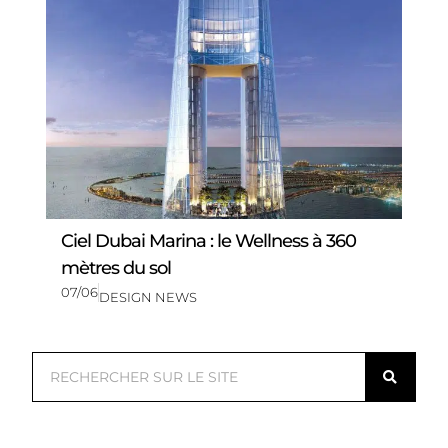
Ciel Dubai Marina : le Wellness à 360
mètres du sol
07/06
DESIGN NEWS
R
e
c
h