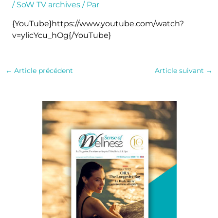
/
SoW TV archives
/ Par
{YouTube}https://www.youtube.com/watch?
v=ylicYcu_hOg{/YouTube}
←
Article précédent
Article suivant
→