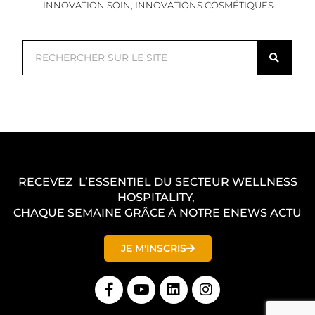
INNOVATION SOIN
,
INNOVATIONS COSMÉTIQUES
R
e
c
h
e
r
c
RECEVEZ L’ESSENTIEL DU SECTEUR WELLNESS
h
HOSPITALITY,
e
CHAQUE SEMAINE GRÂCE À NOTRE ENEWS ACTU
r
JE M'INSCRIS
F
Y
L
I
a
o
i
n
c
u
n
s