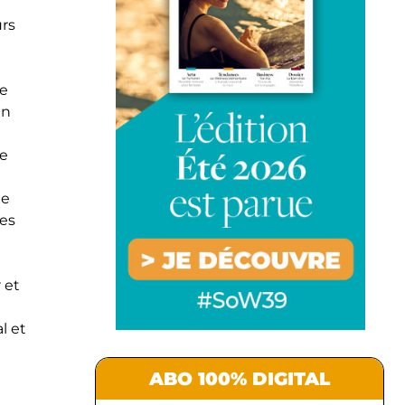
urs
de
en
ce
te
des
 et
l et
ABO 100% DIGITAL