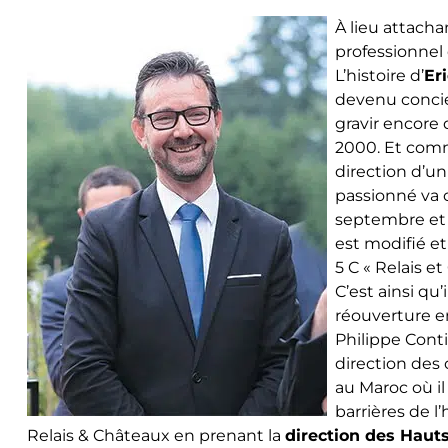
À lieu attacha
professionnel 
L’histoire d’
Er
devenu concie
gravir encore
2000. Et comme
direction d’un
passionné va 
septembre et l
est modifié et 
5 C « Relais e
C’est ainsi qu
réouverture e
Philippe Conti
direction des 
au Maroc où i
barrières de l’
Relais & Châteaux en prenant la
direction des Hauts