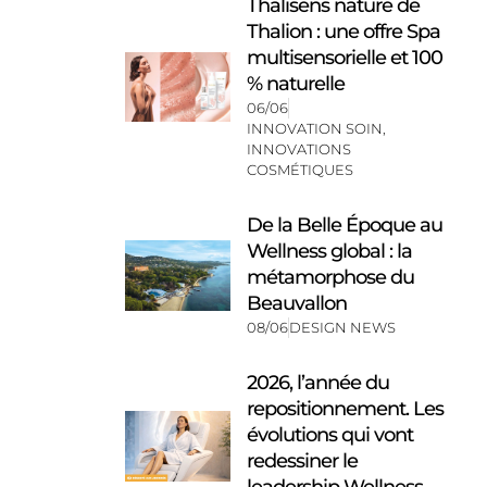
Thalisens nature de
Thalion : une offre Spa
multisensorielle et 100
% naturelle
06/06
INNOVATION SOIN
,
INNOVATIONS
COSMÉTIQUES
De la Belle Époque au
Wellness global : la
métamorphose du
Beauvallon
08/06
DESIGN NEWS
2026, l’année du
repositionnement. Les
évolutions qui vont
redessiner le
leadership Wellness