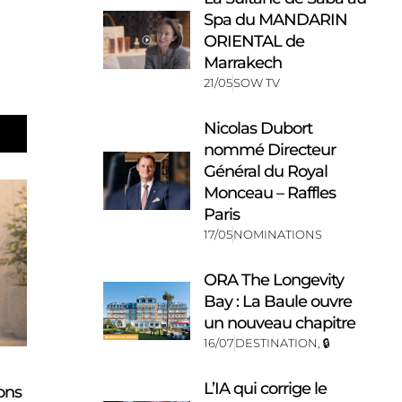
Spa du MANDARIN
ORIENTAL de
Marrakech
21/05
SOW TV
Nicolas Dubort
nommé Directeur
Général du Royal
Monceau – Raffles
Paris
17/05
NOMINATIONS
ORA The Longevity
Bay : La Baule ouvre
un nouveau chapitre
16/07
DESTINATION
,
🔒
L’IA qui corrige le
ons