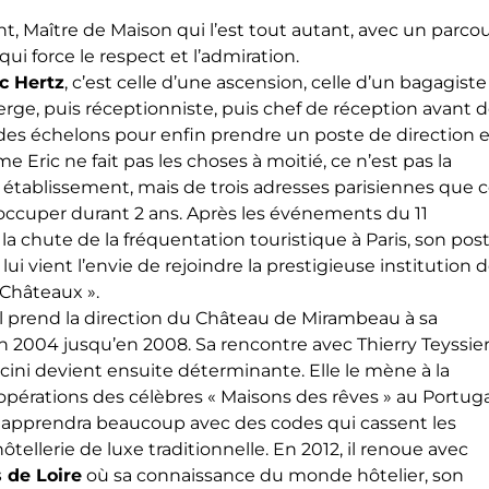
nt, Maître de Maison qui l’est tout autant, avec un parco
qui force le respect et l’admiration.
ic Hertz
, c’est celle d’une ascension, celle d’un bagagiste
rge, puis réceptionniste, puis chef de réception avant 
 des échelons pour enfin prendre un poste de direction 
 Eric ne fait pas les choses à moitié, ce n’est pas la
 établissement, mais de trois adresses parisiennes que 
occuper durant 2 ans. Après les événements du 11
a chute de la fréquentation touristique à Paris, son pos
lui vient l’envie de rejoindre la prestigieuse institution 
t Châteaux ».
’il prend la direction du Château de Mirambeau à sa
n 2004 jusqu’en 2008. Sa rencontre avec Thierry Teyssier
cini devient ensuite déterminante. Elle le mène à la
opérations des célèbres « Maisons des rêves » au Portuga
l apprendra beaucoup avec des codes qui cassent les
hôtellerie de luxe traditionnelle. En 2012, il renoue avec
 de Loire
où sa connaissance du monde hôtelier, son