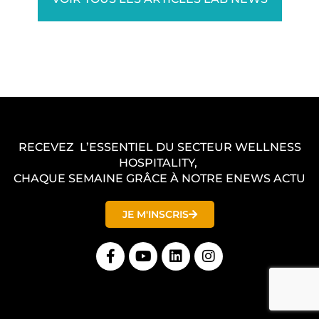
RECEVEZ L’ESSENTIEL DU SECTEUR WELLNESS
HOSPITALITY,
CHAQUE SEMAINE GRÂCE À NOTRE ENEWS ACTU
JE M'INSCRIS
F
Y
L
I
a
o
i
n
c
u
n
s
e
t
k
t
b
u
e
a