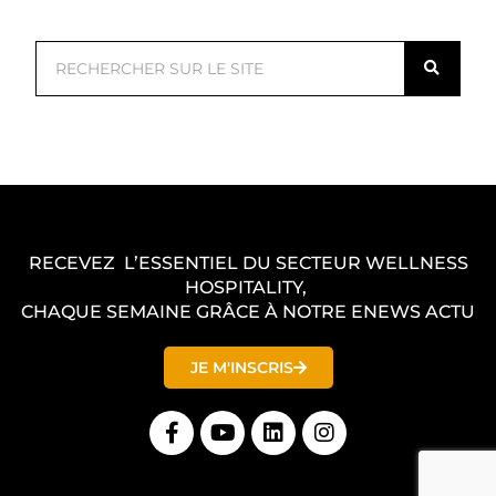
R
e
c
h
e
r
c
RECEVEZ L’ESSENTIEL DU SECTEUR WELLNESS
h
HOSPITALITY,
e
CHAQUE SEMAINE GRÂCE À NOTRE ENEWS ACTU
r
JE M'INSCRIS
F
Y
L
I
a
o
i
n
c
u
n
s
e
t
k
t