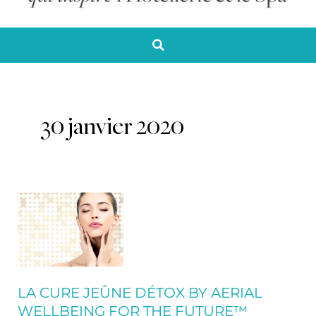
30 janvier 2020
La
cure
jeûne
détox
by
Aerial
LA CURE JEÛNE DÉTOX BY AERIAL
Wellbeing
WELLBEING FOR THE FUTURE™