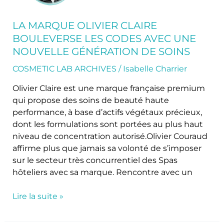
bouleverse
les
LA MARQUE OLIVIER CLAIRE
codes
BOULEVERSE LES CODES AVEC UNE
avec
NOUVELLE GÉNÉRATION DE SOINS
une
nouvelle
COSMETIC LAB ARCHIVES
/
Isabelle Charrier
génération
Olivier Claire est une marque française premium
de
qui propose des soins de beauté haute
soins
performance, à base d’actifs végétaux précieux,
dont les formulations sont portées au plus haut
niveau de concentration autorisé.Olivier Couraud
affirme plus que jamais sa volonté de s’imposer
sur le secteur très concurrentiel des Spas
hôteliers avec sa marque. Rencontre avec un
Lire la suite »