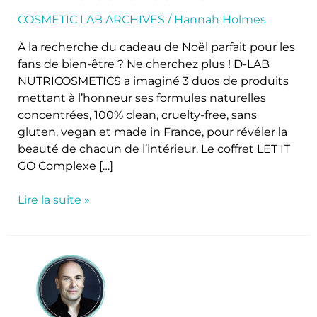
exclusifs
pour
COSMETIC LAB ARCHIVES
/
Hannah Holmes
Noël
À la recherche du cadeau de Noël parfait pour les
fans de bien-être ? Ne cherchez plus ! D-LAB
NUTRICOSMETICS a imaginé 3 duos de produits
mettant à l’honneur ses formules naturelles
concentrées, 100% clean, cruelty-free, sans
gluten, vegan et made in France, pour révéler la
beauté de chacun de l’intérieur. Le coffret LET IT
GO Complexe […]
Lire la suite »
La
marque
Olivier
Claire