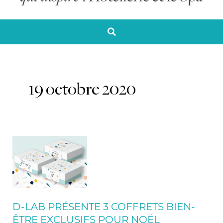
19 octobre 2020
D-
LAB
présente
3
coffrets
bien-
D-LAB PRÉSENTE 3 COFFRETS BIEN-
être
ÊTRE EXCLUSIFS POUR NOËL