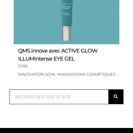
QMS innove avec ACTIVE GLOW
ILLUMIntense EYE GEL
11/06
INNOVATION SOIN
,
INNOVATIONS COSMÉTIQUES
R
e
c
h
e
r