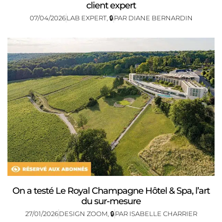
client expert
07/04/2026
LAB EXPERT
,
🔒
PAR
DIANE BERNARDIN
On a testé Le Royal Champagne Hôtel & Spa, l’art
du sur-mesure
27/01/2026
DESIGN ZOOM
,
🔒
PAR
ISABELLE CHARRIER