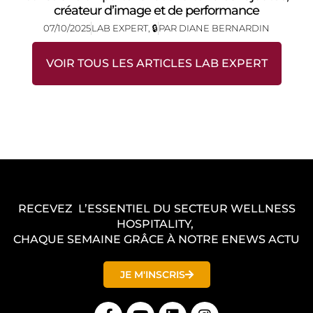
créateur d’image et de performance
07/10/2025
LAB EXPERT
,
🔒
PAR
DIANE BERNARDIN
VOIR TOUS LES ARTICLES LAB EXPERT
RECEVEZ L’ESSENTIEL DU SECTEUR WELLNESS
HOSPITALITY,
CHAQUE SEMAINE GRÂCE À NOTRE ENEWS ACTU
JE M'INSCRIS
F
Y
L
I