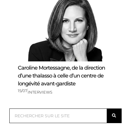
Caroline Mortessagne, de la direction
d’une thalasso à celle d’un centre de
longévité avant-gardiste
15/07
INTERVIEWS
R
e
c