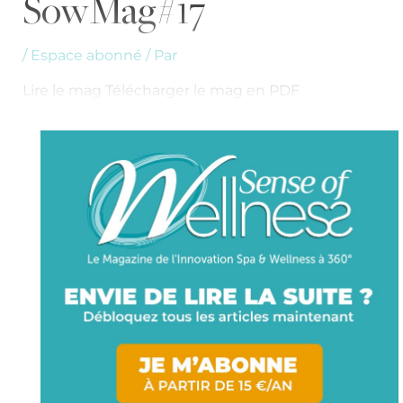
SowMag#17
/
Espace abonné
/ Par
Lire le mag Télécharger le mag en PDF