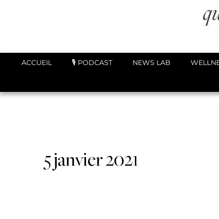
ACCUEIL
🎙️ PODCAST
NEWS LAB
WELLNE
5 janvier 2021