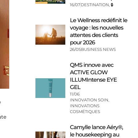
16/07
DESTINATION
,
🔒
Le Wellness redéfinit le
voyage : les nouvelles
attentes des clients
pour 2026
26/05
BUSINESS NEWS
QMS innove avec
ACTIVE GLOW
ILLUMIntense EYE
GEL
11/06
INNOVATION SOIN
,
e
INNOVATIONS
COSMÉTIQUES
ute
Camylle lance Aéry®,
le housekeeping au