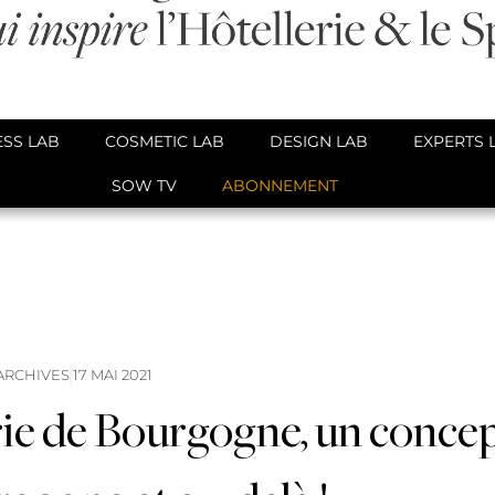
SS LAB
COSMETIC LAB
DESIGN LAB
EXPERTS 
SOW TV
ABONNEMENT
ARCHIVES
17 MAI 2021
ie de Bourgogne, un conce