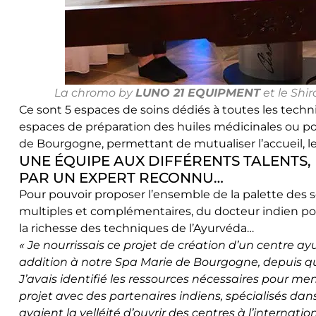
La chromo by
LUNO 21 EQUIPMENT
et le Shi
Ce sont 5 espaces de soins dédiés à toutes les techn
espaces de préparation des huiles médicinales ou poc
de Bourgogne, permettant de mutualiser l’accueil, le
UNE ÉQUIPE AUX DIFFÉRENTS TALENTS,
PAR UN EXPERT RECONNU…
Pour pouvoir proposer l’ensemble de la palette des s
multiples et complémentaires, du docteur indien po
la richesse des techniques de l’Ayurvéda…
« Je nourrissais ce projet de création d’un centre a
addition à notre Spa Marie de Bourgogne, depuis q
J’avais identifié les ressources nécessaires pour me
projet avec des partenaires indiens, spécialisés dans
avaient la velléité d’ouvrir des centres à l’internat