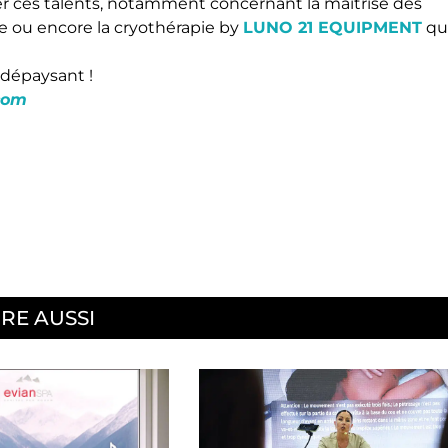
ter ces talents, notamment concernant la maitrise des
e ou encore la cryothérapie by
LUNO 21 EQUIPMENT
qu
 dépaysant !
com
IRE AUSSI