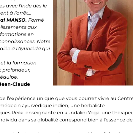
s avec l’Inde dès le
nt à l’arrêt…
cal MANSO
.
Formé
blissements aux
s formations en
s connaissances.
Notre
diée à l’Ayurvéda qui
 et la formation
t profondeur,
’équipe,
Jean-Claude
 de l’expérience unique que vous pourrez vivre au Centr
édecin ayurvédique indien, une herbaliste
ues Reiki, enseignante en kundalini Yoga, une thérape
individu dans sa globalité correspond bien à l’essence de