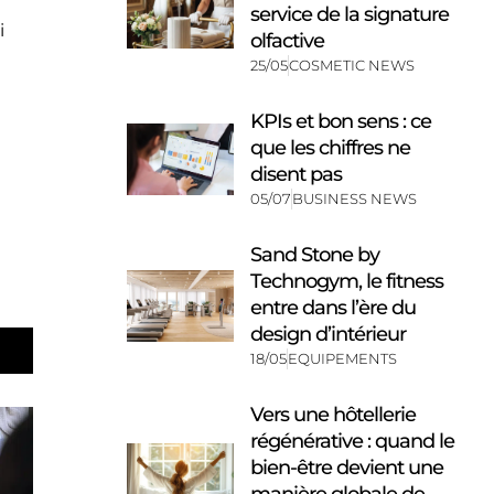
service de la signature
i
olfactive
25/05
COSMETIC NEWS
KPIs et bon sens : ce
que les chiffres ne
disent pas
05/07
BUSINESS NEWS
Sand Stone by
Technogym, le fitness
entre dans l’ère du
design d’intérieur
18/05
EQUIPEMENTS
Vers une hôtellerie
régénérative : quand le
bien-être devient une
manière globale de