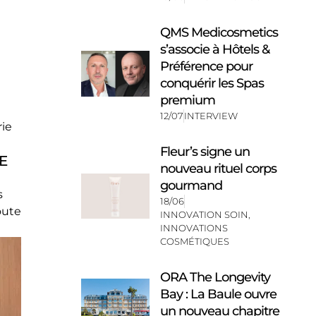
QMS Medicosmetics
s’associe à Hôtels &
Préférence pour
conquérir les Spas
premium
12/07
INTERVIEW
rie
Fleur’s signe un
E
nouveau rituel corps
gourmand
s
18/06
oute
INNOVATION SOIN
,
INNOVATIONS
COSMÉTIQUES
ORA The Longevity
Bay : La Baule ouvre
un nouveau chapitre