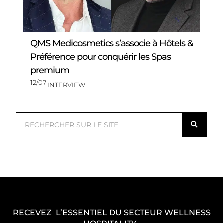
QMS Medicosmetics s’associe à Hôtels &
Préférence pour conquérir les Spas
premium
12/07
INTERVIEW
R
e
c
h
e
r
c
RECEVEZ L’ESSENTIEL DU SECTEUR WELLNESS
h