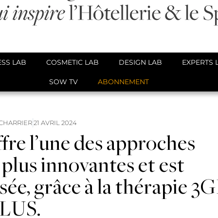
SS LAB
COSMETIC LAB
DESIGN LAB
EXPERTS 
SOW TV
ABONNEMENT
CHARRIER
21 AVRIL 2024
fre l’une des approches
 plus innovantes et est
ée, grâce à la thérapie 3
LUS.