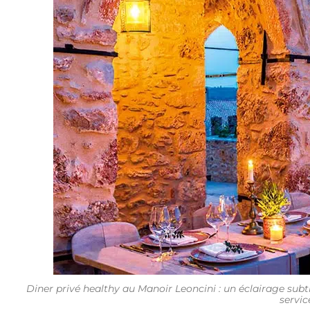
Diner privé healthy au Manoir Leoncini : un éclairage subt
servic