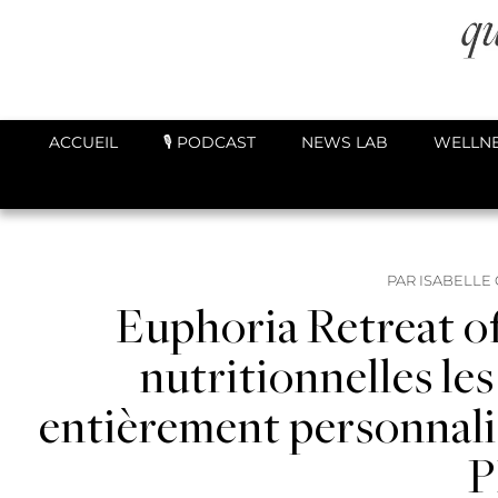
ACCUEIL
🎙️ PODCAST
NEWS LAB
WELLNE
PAR
ISABELLE 
Euphoria Retreat of
nutritionnelles les
entièrement personnalis
P