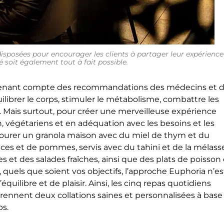
 disposées pour encourager les clients à partager leur expérience
té soit également tout à fait possible.
et tenant compte des recommandations des médecins et 
ilibrer le corps, stimuler le métabolisme, combattre les
 Mais surtout, pour créer une merveilleuse expérience
 végétariens et en adéquation avec les besoins et les
vourer un granola maison avec du miel de thym et du
ces et de pommes, servis avec du tahini et de la mélasse
et des salades fraîches, ainsi que des plats de poisson 
, quels que soient vos objectifs, l’approche Euphoria n’es
quilibre et de plaisir. Ainsi, les cinq repas quotidiens
rennent deux collations saines et personnalisées à base
ps.