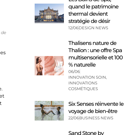
quand le patrimoine
thermal devient
stratégie de désir
12/06
DESIGN NEWS
 de
Thalisens nature de
Thalion : une offre Spa
des
multisensorielle et 100
% naturelle
06/06
INNOVATION SOIN
,
INNOVATIONS
.
COSMÉTIQUES
et
t
Six Senses réinvente le
voyage de bien-être
22/06
BUSINESS NEWS
Sand Stone by