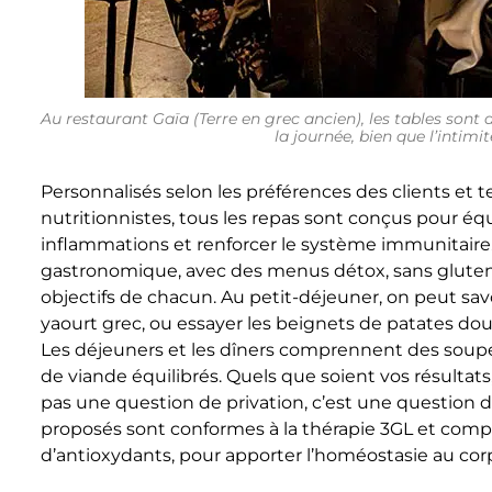
Au restaurant Gaïa (Terre en grec ancien), les tables sont
la journée, bien que l’intimi
Personnalisés selon les préférences des clients 
nutritionnistes, tous les repas sont conçus pour équ
inflammations et renforcer le système immunitaire.
gastronomique, avec des menus détox, sans gluten,
objectifs de chacun. Au petit-déjeuner, on peut sa
yaourt grec, ou essayer les beignets de patates dou
Les déjeuners et les dîners comprennent des soupes 
de viande équilibrés. Quels que soient vos résultats
pas une question de privation, c’est une question d’é
proposés sont conformes à la thérapie 3GL et comp
d’antioxydants, pour apporter l’homéostasie au cor