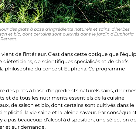
jour des plats à base d'ingrédients naturels et sains, d'herbes
on et bio, dont certains sont cultivés dans le jardin d’Euphoria
Retreat.
 vient de l’intérieur. C’est dans cette optique que l’équi
 diététiciens, de scientifiques spécialisés et de chefs
nt la philosophie du concept Euphoria. Ce programme
re des plats à base d’ingrédients naturels sains, d’herbe
s et de tous les nutriments essentiels de la cuisine
x, de saison et bio, dont certains sont cultivés dans le
 simplicité, la vie saine et la pleine saveur. Par conséquent
n’y a pas beaucoup d’alcool à disposition, une sélection d
ner et sur demande.