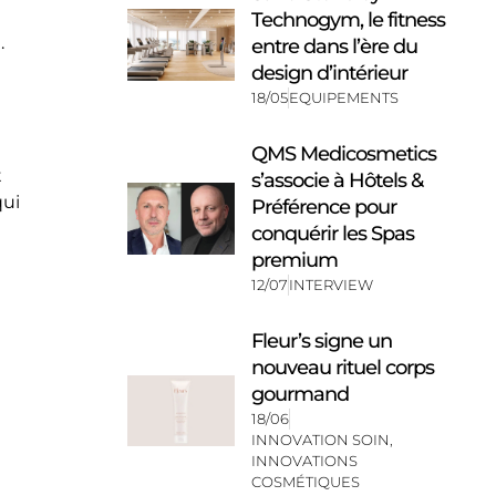
Technogym, le fitness
.
entre dans l’ère du
design d’intérieur
18/05
EQUIPEMENTS
QMS Medicosmetics
t
s’associe à Hôtels &
qui
Préférence pour
conquérir les Spas
premium
12/07
INTERVIEW
Fleur’s signe un
nouveau rituel corps
gourmand
18/06
INNOVATION SOIN
,
INNOVATIONS
COSMÉTIQUES