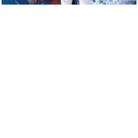
Thalion présente sa nouvelle offre pour les hommes
05/06/2026
COSMETIC NEWS
PAR
LAURA MARGIS
RECEVEZ L’ESSENTIEL DU SECTEUR WELLNESS
HOSPITALITY,
CHAQUE SEMAINE GRÂCE À NOTRE ENEWS ACTU
JE M'INSCRIS