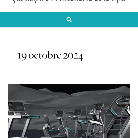
19 octobre 2024
Matrix
innove
avec
Onyx®,
l’expérience
ultime
de