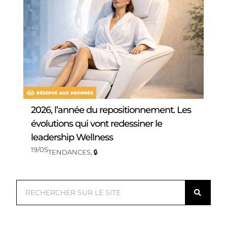
2026, l’année du repositionnement. Les
évolutions qui vont redessiner le
leadership Wellness
19/05
TENDANCES
,
🔒
R
e
c