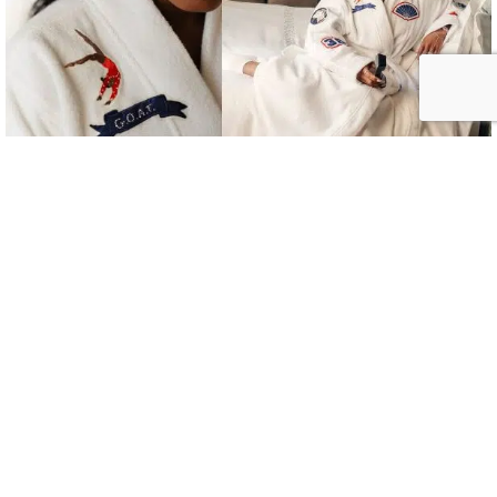
Mandarin Oriental : une icône mondiale au service
d’une nouvelle vision du Wellness
21/06/2026
COSMETIC NEWS
PAR
ISABELLE CHARRIER