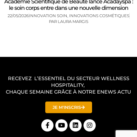
Académie Scientifique de Beauté lance Acadayspa :
le soin corps entre dans une nouvelle dimension
22/05/2026
INNOVATION SOIN
,
INNOVATIONS COSMÉTIQUES
PAR
LAURA MARGIS
RECEVEZ L’ESSENTIEL DU SECTEUR WELLNESS
HOSPITALITY,
CHAQUE SEMAINE GRÂCE À NOTRE ENEWS ACTU
JE M'INSCRIS
F
Y
L
I
a
o
i
n
c
u
n
s