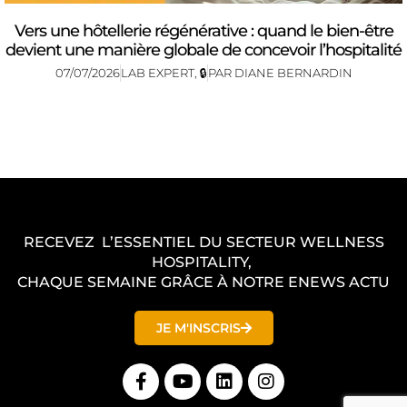
Vers une hôtellerie régénérative : quand le bien-être
devient une manière globale de concevoir l’hospitalité
07/07/2026
LAB EXPERT
,
🔒
PAR
DIANE BERNARDIN
RECEVEZ L’ESSENTIEL DU SECTEUR WELLNESS
HOSPITALITY,
CHAQUE SEMAINE GRÂCE À NOTRE ENEWS ACTU
JE M'INSCRIS
F
Y
L
I
a
o
i
n