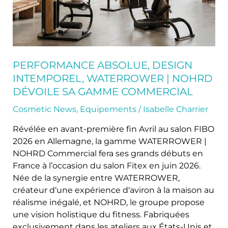
dévoile
sa
gamme
Commercial
PERFORMANCE ABSOLUE, DESIGN
INTEMPOREL, WATERROWER | NOHRD
DÉVOILE SA GAMME COMMERCIAL
Cosmetic News
,
Equipements
/
Isabelle Charrier
Révélée en avant-première fin Avril au salon FIBO
2026 en Allemagne, la gamme WATERROWER |
NOHRD Commercial fera ses grands débuts en
France à l’occasion du salon Fitex en juin 2026.
Née de la synergie entre WATERROWER,
créateur d‘une expérience d‘aviron à la maison au
réalisme inégalé, et NOHRD, le groupe propose
une vision holistique du fitness. Fabriquées
exclusivement dans les ateliers aux États-Unis et