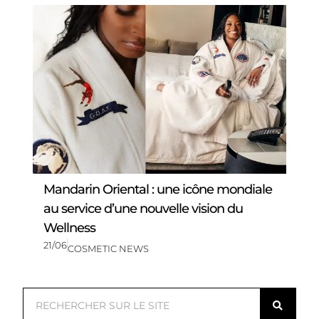
Mandarin Oriental : une icône mondiale
au service d’une nouvelle vision du
Wellness
21/06
COSMETIC NEWS
R
e