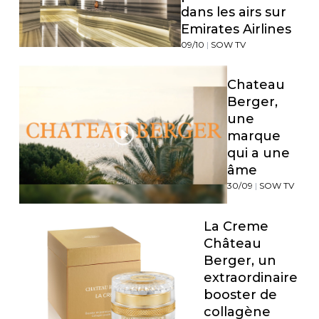
dans les airs sur
Emirates Airlines
09/10
|
SOW TV
Chateau
Berger,
une
marque
qui a une
âme
30/09
|
SOW TV
La Creme
Château
Berger, un
extraordinaire
booster de
collagène