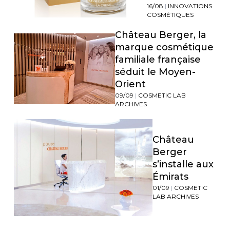
16/08
|
INNOVATIONS
COSMÉTIQUES
Château Berger, la
marque cosmétique
familiale française
séduit le Moyen-
Orient
09/09
|
COSMETIC LAB
ARCHIVES
Château
Berger
s’installe aux
Émirats
01/09
|
COSMETIC
LAB ARCHIVES