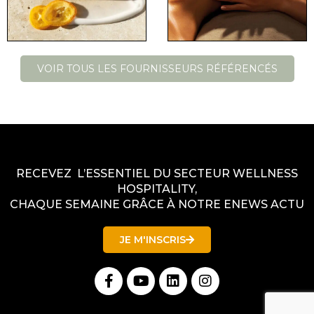
VOIR TOUS LES FOURNISSEURS RÉFÉRENCÉS
RECEVEZ L’ESSENTIEL DU SECTEUR WELLNESS
HOSPITALITY,
CHAQUE SEMAINE GRÂCE À NOTRE ENEWS ACTU
JE M'INSCRIS
F
Y
L
I
a
o
i
n
c
u
n
s