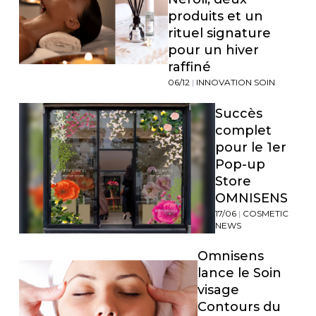
produits et un
rituel signature
pour un hiver
raffiné
06/12
|
INNOVATION SOIN
Succès
complet
pour le 1er
Pop-up
Store
OMNISENS
17/06
|
COSMETIC
NEWS
Omnisens
lance le Soin
visage
Contours du