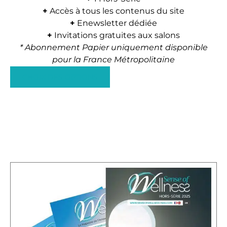
s
+
Accès à tous les contenus du site
o
+
Enewsletter dédiée
p
+
Invitations gratuites aux salons
t
* Abonnement Papier uniquement disponible
i
pour la France Métropolitaine
o
C
CHOIX DES OPTIONS
n
e
s
p
p
r
e
o
u
d
v
u
e
i
n
t
t
a
ê
p
t
l
r
u
e