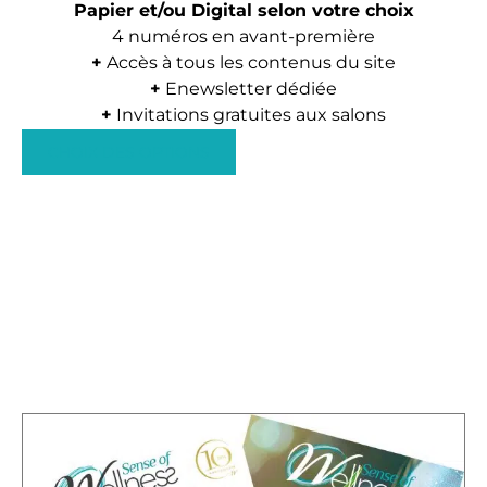
Papier et/ou Digital selon votre choix
4 numéros en avant-première
+
Accès à tous les contenus du site
+
Enewsletter dédiée
+
Invitations gratuites aux salons
C
CHOIX DES OPTIONS
e
p
r
o
d
u
i
t
a
p
l
u