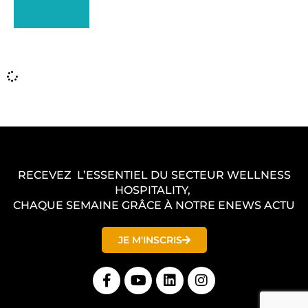
VALIDER
RECEVEZ L’ESSENTIEL DU SECTEUR WELLNESS
HOSPITALITY,
CHAQUE SEMAINE GRÂCE À NOTRE ENEWS ACTU
JE M'INSCRIS
F
Y
L
I
a
o
i
n
c
u
n
s