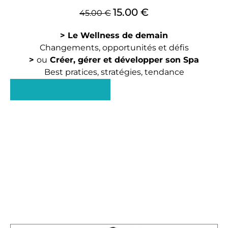
L
L
15.00
€
45.00
€
e
e
p
p
> Le Wellness de demain
r
r
Changements, opportunités et défis
i
i
>
ou
Créer, gérer et développer son Spa
x
x
Best pratices, stratégies, tendance
i
a
AJOUTER AU PANIER
n
c
i
t
t
u
i
e
a
l
l
e
é
s
t
t
a
i
:
t
1
5