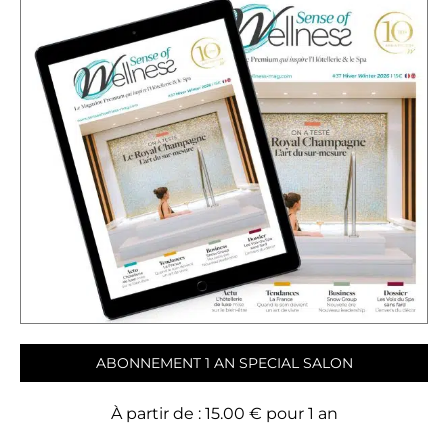
:
.
4
0
5
0
.
0
€
0
.
€
.
ABONNEMENT 1 AN SPECIAL SALON
À partir de :
15.00
€
pour 1 an