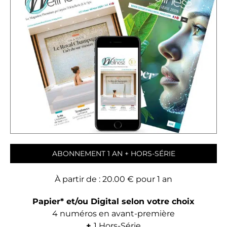
s
i
e
u
r
s
v
a
r
i
a
t
i
ABONNEMENT 1 AN + HORS-SÉRIE
o
n
À partir de :
20.00
€
pour 1 an
s
.
Papier* et/ou Digital selon votre choix
L
4 numéros en avant-première
e
+
1 Hors-Série