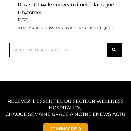
Rosée Glow, le nouveau rituel éclat signé
Phytomer
13/07
INNOVATION SOIN
,
INNOVATIONS COSMÉTIQUES
R
e
c
h
e
r
c
RECEVEZ L’ESSENTIEL DU SECTEUR WELLNESS
h
HOSPITALITY,
e
CHAQUE SEMAINE GRÂCE À NOTRE ENEWS ACTU
r
JE M'INSCRIS