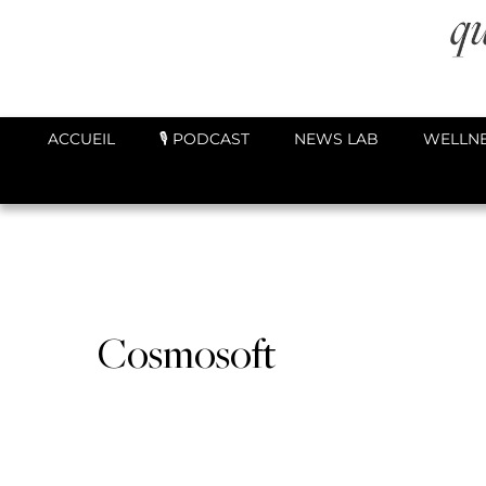
ACCUEIL
🎙️ PODCAST
NEWS LAB
WELLNE
Cosmosoft