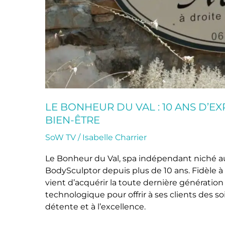
LE BONHEUR DU VAL : 10 ANS D’E
BIEN-ÊTRE
SoW TV
/
Isabelle Charrier
Le Bonheur du Val, spa indépendant niché a
BodySculptor depuis plus de 10 ans. Fidèle à 
vient d’acquérir la toute dernière génératio
technologique pour offrir à ses clients des so
détente et à l’excellence.