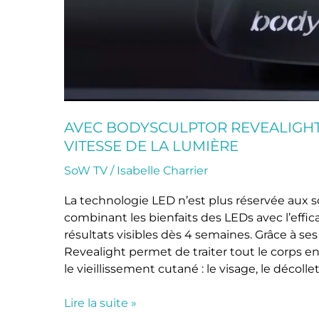
AVEC BODYSCULPTOR REVEALIGHT,
VITESSE DE LA LUMIÈRE
SoW TV
/
Isabelle Charrier
La technologie LED n’est plus réservée aux 
combinant les bienfaits des LEDs avec l’eff
résultats visibles dès 4 semaines. Grâce à se
Revealight permet de traiter tout le corps e
le vieillissement cutané : le visage, le décollet
Lire la suite »