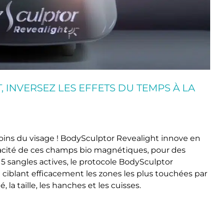
 INVERSEZ LES EFFETS DU TEMPS À LA
soins du visage ! BodySculptor Revealight innove en
icacité de ces champs bio magnétiques, pour des
s 5 sangles actives, le protocole BodySculptor
n ciblant efficacement les zones les plus touchées par
é, la taille, les hanches et les cuisses.