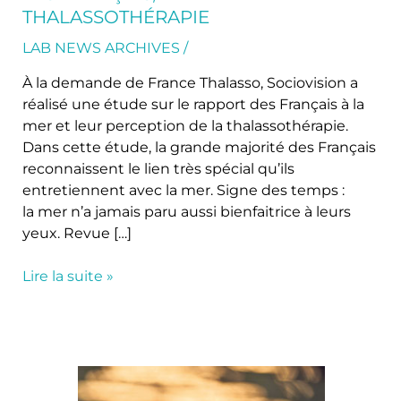
les
THALASSOTHÉRAPIE
Français,
la
LAB NEWS ARCHIVES
/
mer
À la demande de France Thalasso, Sociovision a
et
réalisé une étude sur le rapport des Français à la
la
mer et leur perception de la thalassothérapie.
thalassothérapie
Dans cette étude, la grande majorité des Français
reconnaissent le lien très spécial qu’ils
entretiennent avec la mer. Signe des temps :
la mer n’a jamais paru aussi bienfaitrice à leurs
yeux. Revue […]
Lire la suite »