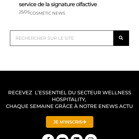
service de la signature olfactive
25/05
COSMETIC NEWS
R
e
c
h
e
r
c
RECEVEZ L’ESSENTIEL DU SECTEUR WELLNESS
h
HOSPITALITY,
e
CHAQUE SEMAINE GRÂCE À NOTRE ENEWS ACTU
r
JE M'INSCRIS
F
Y
L
I