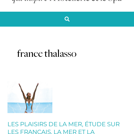
france thalasso
Les
plaisirs
de
la
mer,
étude
LES PLAISIRS DE LA MER, ÉTUDE SUR
sur
LES FRANÇAIS, LA MER ET LA