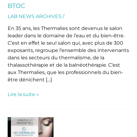
beaute
BTOC
&
bien-
LAB NEWS ARCHIVES
/
être
En 35 ans, les Thermalies sont devenus le salon
BtoB
leader dans le domaine de l’eau et du bien-être.
&
C’est en effet le seul salon qui, avec plus de 300
BtoC
exposants, regroupe l’ensemble des intervenants
dans les secteurs du thermalisme, de la
thalassothérapie et de la balnéothérapie. C’est
aux Thermalies, que les professionnels du bien-
être dénichent […]
Lire la suite »
Sense
of
WELLNESS