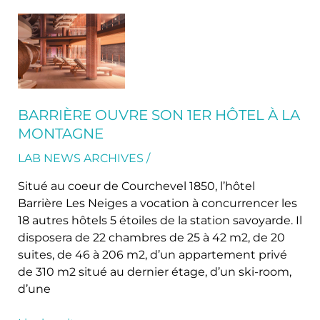
Barrière
ouvre
son
1er
hôtel
à
BARRIÈRE OUVRE SON 1ER HÔTEL À LA
la
MONTAGNE
montagne
LAB NEWS ARCHIVES
/
Situé au coeur de Courchevel 1850, l’hôtel
Barrière Les Neiges a vocation à concurrencer les
18 autres hôtels 5 étoiles de la station savoyarde. Il
disposera de 22 chambres de 25 à 42 m2, de 20
suites, de 46 à 206 m2, d’un appartement privé
de 310 m2 situé au dernier étage, d’un ski-room,
d’une