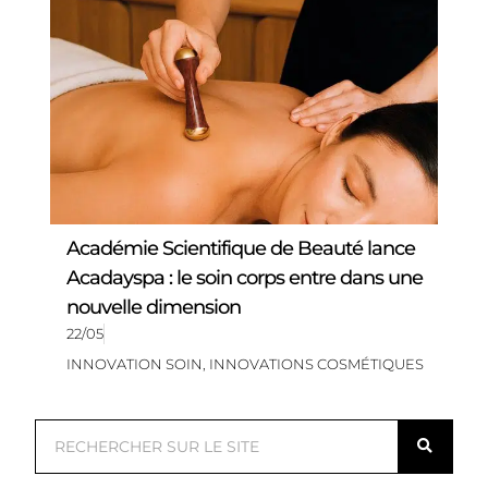
Académie Scientifique de Beauté lance
Acadayspa : le soin corps entre dans une
nouvelle dimension
22/05
INNOVATION SOIN
,
INNOVATIONS COSMÉTIQUES
R
e