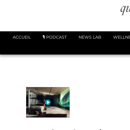
ACCUEIL
🎙️ PODCAST
NEWS LAB
WELLNE