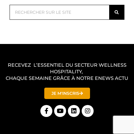
R
e
c
h
e
r
c
RECEVEZ L’ESSENTIEL DU SECTEUR WELLNESS
h
HOSPITALITY,
e
CHAQUE SEMAINE GRÂCE À NOTRE ENEWS ACTU
r
JE M'INSCRIS
F
Y
L
I
a
o
i
n
c
u
n
s
e
t
k
t
b
u
e
a