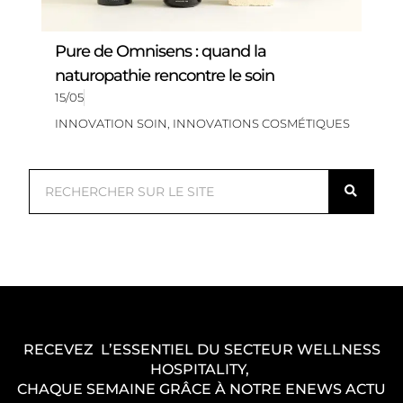
Pure de Omnisens : quand la
naturopathie rencontre le soin
15/05
INNOVATION SOIN
,
INNOVATIONS COSMÉTIQUES
R
e
c
h
e
r
c
RECEVEZ L’ESSENTIEL DU SECTEUR WELLNESS
h
HOSPITALITY,
e
CHAQUE SEMAINE GRÂCE À NOTRE ENEWS ACTU
r