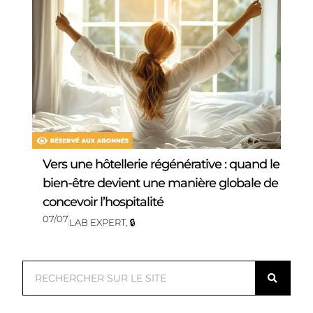
Vers une hôtellerie régénérative : quand le
bien-être devient une manière globale de
concevoir l’hospitalité
07/07
LAB EXPERT
,
🔒
R
e
c