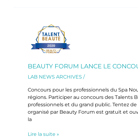
BEAUTY
FORUM
lance
le
concours
régional
BEAUTY FORUM LANCE LE CONCOU
“TALENT
LAB NEWS ARCHIVES
/
BEAUTÉ”
2020
Concours pour les professionnels du Spa No
régions. Participer au concours des Talents Be
professionnels et du grand public. Tentez de
organisé par Beauty Forum est gratuit et ou
la
Lire la suite »