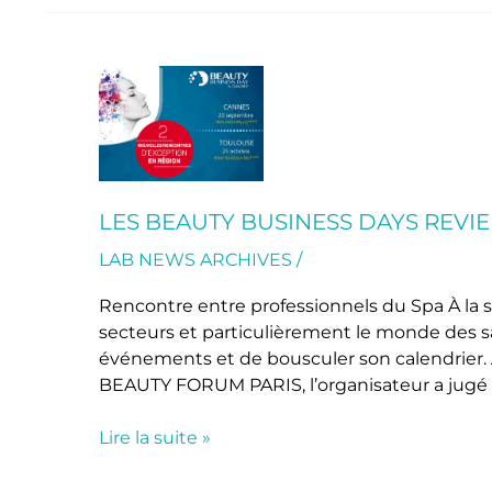
Les
BEAUTY
BUSINESS
DAYS
reviennent
pour
LES BEAUTY BUSINESS DAYS REVIE
une
LAB NEWS ARCHIVES
/
reprise
au
Rencontre entre professionnels du Spa À la su
top
secteurs et particulièrement le monde des 
!
événements et de bousculer son calendrier. A
BEAUTY FORUM PARIS, l’organisateur a jugé 
Lire la suite »