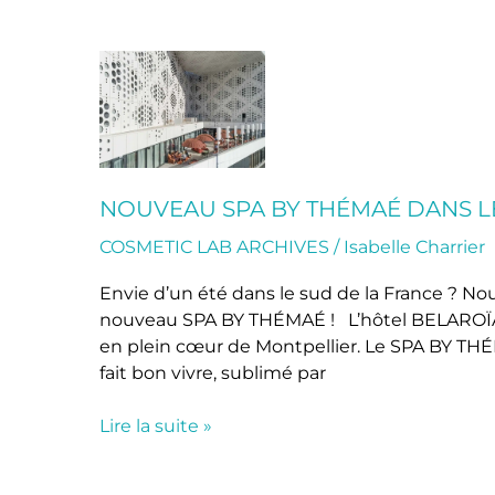
Nouveau
Spa
by
THÉMAÉ
dans
le
NOUVEAU SPA BY THÉMAÉ DANS L
sud
COSMETIC LAB ARCHIVES
/
Isabelle Charrier
de
la
Envie d’un été dans le sud de la France ? N
France
nouveau SPA BY THÉMAÉ ! L’hôtel BELAROÏA***
en plein cœur de Montpellier. Le SPA BY TH
fait bon vivre, sublimé par
Lire la suite »