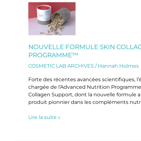
Nouvelle
formule
Skin
Collagen
Support
de
NOUVELLE FORMULE SKIN COLLAG
l’Advanced
PROGRAMME™
Nutrition
Programme™
COSMETIC LAB ARCHIVES
/
Hannah Holmes
Forte des récentes avancées scientifiques, l’
chargée de l’Advanced Nutrition Programme
Collagen Support, dont la nouvelle formule a
produit pionnier dans les compléments nutri
Lire la suite »