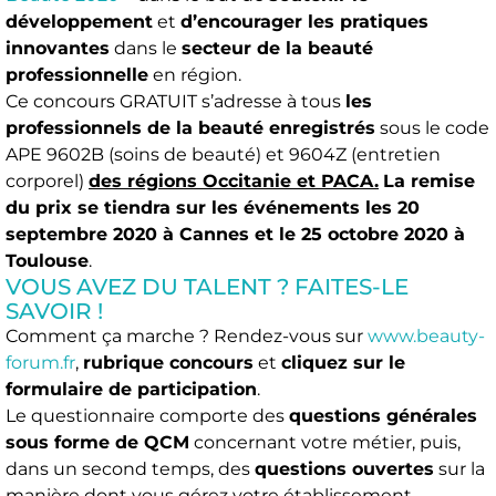
développement
et
d’encourager les pratiques
innovantes
dans le
secteur de la beauté
professionnelle
en région.
Ce concours GRATUIT s’adresse à tous
les
professionnels de la beauté enregistrés
sous le code
APE 9602B (soins de beauté) et 9604Z (entretien
corporel)
des régions Occitanie et PACA.
La remise
du prix se tiendra sur les événements les 20
septembre 2020 à Cannes et le 25 octobre 2020 à
Toulouse
.
VOUS AVEZ DU TALENT ? FAITES-LE
SAVOIR !
Comment ça marche ? Rendez-vous sur
www.beauty-
forum.fr
,
rubrique concours
et
cliquez sur le
formulaire de participation
.
Le questionnaire comporte des
questions générales
sous forme de QCM
concernant votre métier, puis,
dans un second temps, des
questions ouvertes
sur la
manière dont vous gérez votre établissement.