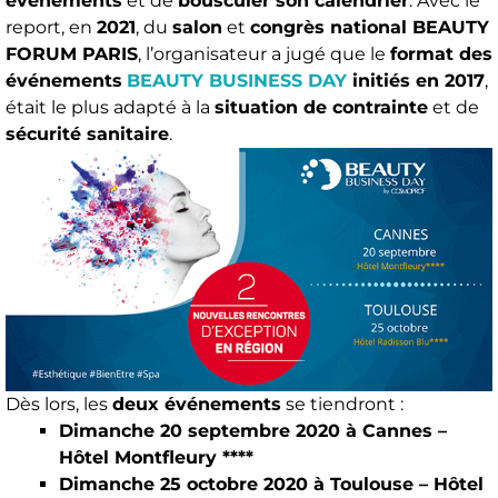
événements
et de
bousculer son calendrier
. Avec le
report, en
2021
, du
salon
et
congrès national BEAUTY
FORUM PARIS
, l’organisateur a jugé que le
format des
événements
BEAUTY BUSINESS DAY
initiés en 2017
,
était le plus adapté à la
situation de contrainte
et de
sécurité sanitaire
.
Dès lors, les
deux événements
se tiendront :
Dimanche 20 septembre 2020 à Cannes –
Hôtel Montfleury ****
Dimanche 25 octobre 2020 à Toulouse – Hôtel