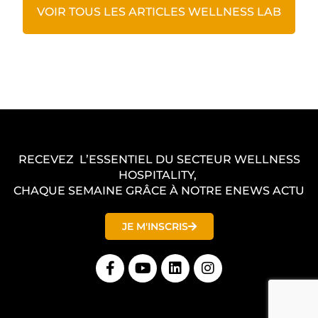
VOIR TOUS LES ARTICLES WELLNESS LAB
RECEVEZ L’ESSENTIEL DU SECTEUR WELLNESS
HOSPITALITY,
CHAQUE SEMAINE GRÂCE À NOTRE ENEWS ACTU
JE M'INSCRIS
F
Y
L
I
a
o
i
n
c
u
n
s
e
t
k
t
b
u
e
a