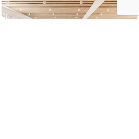
Sand Stone by Technogym, le fitness entre dans l’ère
du design d’intérieur
18/05/2026
EQUIPEMENTS
PAR
ISABELLE CHARRIER
VOIR TOUS LES ARTICLES COSMETIC LAB