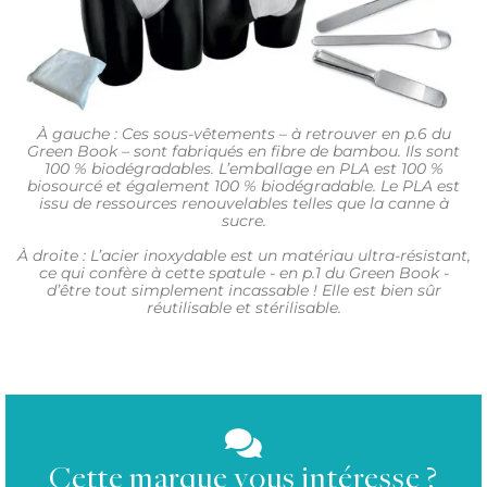
À gauche : Ces sous-vêtements – à retrouver en p.6 du
Green Book – sont fabriqués en fibre de bambou. Ils sont
100 % biodégradables. L’emballage en PLA est 100 %
biosourcé et également 100 % biodégradable. Le PLA est
issu de ressources renouvelables telles que la canne à
sucre.
À droite : L’acier inoxydable est un matériau ultra-résistant,
ce qui confère à cette spatule - en p.1 du Green Book -
d’être tout simplement incassable ! Elle est bien sûr
réutilisable et stérilisable.
Cette marque vous intéresse ?