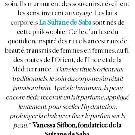
soin. Ils murmurent des souvenirs, réveillent
les sens, invitent au voyage. Les laits
corporels
La Sultane de Saba
sont nés de
cette philosophie : Celle d’un luxe du
quotidien, inspiré des rituels ancestraux de
beauté, transmis de femmes en femmes, au fil
des routes de l’Orient, de l’Inde et de la
Méditerranée.
“Dans les rituels orientaux
traditionnels, le soin du corps ne s’arrêtait
jamais au bain. Après le hammam, la peau
encore tiède recevait un lait parfumé, appliqué
lentement, pour sceller
l’hydratation,
prolonger la chaleur et fixer le parfum sur la
peau.”
Vanessa Sitbon, fondatrice de la
Sultane de Saba.