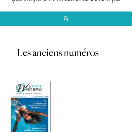
Les anciens numéros
SoW
Mag
25