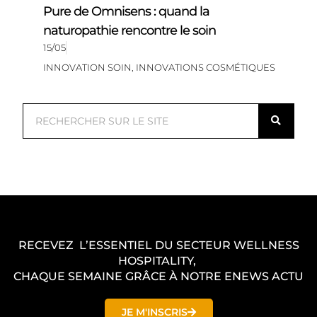
Pure de Omnisens : quand la
naturopathie rencontre le soin
15/05
INNOVATION SOIN
,
INNOVATIONS COSMÉTIQUES
R
e
c
h
e
r
c
RECEVEZ L’ESSENTIEL DU SECTEUR WELLNESS
h
HOSPITALITY,
e
CHAQUE SEMAINE GRÂCE À NOTRE ENEWS ACTU
r
JE M'INSCRIS