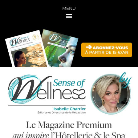
Aller
MENU
au
contenu