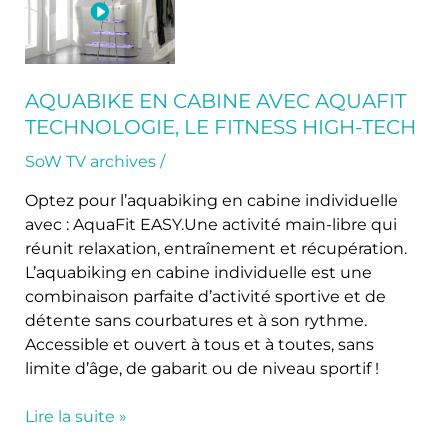
cabine
avec
AquaFit
Technologie,
AQUABIKE EN CABINE AVEC AQUAFIT
le
TECHNOLOGIE, LE FITNESS HIGH-TECH
fitness
high-
SoW TV archives
/
tech
Optez pour l’aquabiking en cabine individuelle
avec : AquaFit EASY.Une activité main-libre qui
réunit relaxation, entraînement et récupération.
L’aquabiking en cabine individuelle est une
combinaison parfaite d’activité sportive et de
détente sans courbatures et à son rythme.
Accessible et ouvert à tous et à toutes, sans
limite d’âge, de gabarit ou de niveau sportif !
Lire la suite »