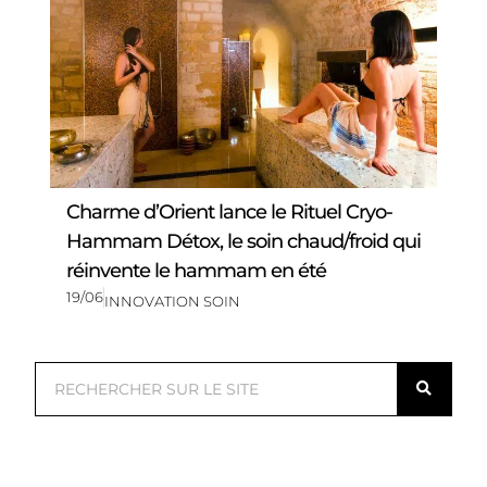
Charme d’Orient lance le Rituel Cryo-
Hammam Détox, le soin chaud/froid qui
réinvente le hammam en été
19/06
INNOVATION SOIN
R
e
c
h