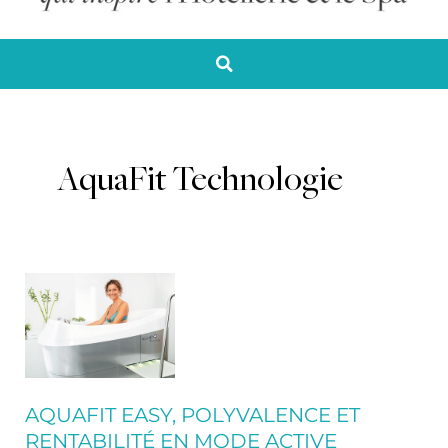
AquaFit Technologie
AQUAFIT
EASY,
polyvalence
et
rentabilité
en
AQUAFIT EASY, POLYVALENCE ET
mode
RENTABILITÉ EN MODE ACTIVE