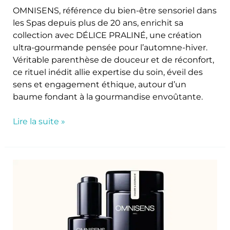
OMNISENS, référence du bien-être sensoriel dans
les Spas depuis plus de 20 ans, enrichit sa
collection avec DÉLICE PRALINÉ, une création
ultra-gourmande pensée pour l’automne-hiver.
Véritable parenthèse de douceur et de réconfort,
ce rituel inédit allie expertise du soin, éveil des
sens et engagement éthique, autour d’un
baume fondant à la gourmandise envoûtante.
Lire la suite »
Omnisens
redéfinit
son
expérience
Spa :
une