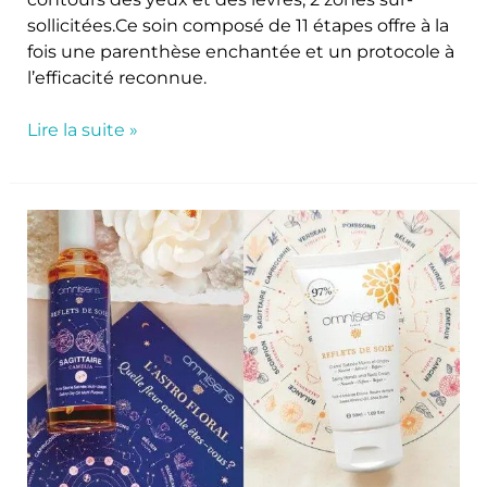
sollicitées.Ce soin composé de 11 étapes offre à la
fois une parenthèse enchantée et un protocole à
l’efficacité reconnue.
Lire la suite »
Omnisens
propose
la
convergence
astrale
avec
le
Rituel
Astro
Floral
–