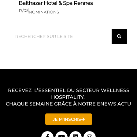
Balthazar Hotel & Spa Rennes
17/05
NOMINATIONS
R
e
c
h
e
r
c
RECEVEZ L’ESSENTIEL DU SECTEUR WELLNESS
h
HOSPITALITY,
e
CHAQUE SEMAINE GRÂCE À NOTRE ENEWS ACTU
r
JE M'INSCRIS
F
Y
L
I