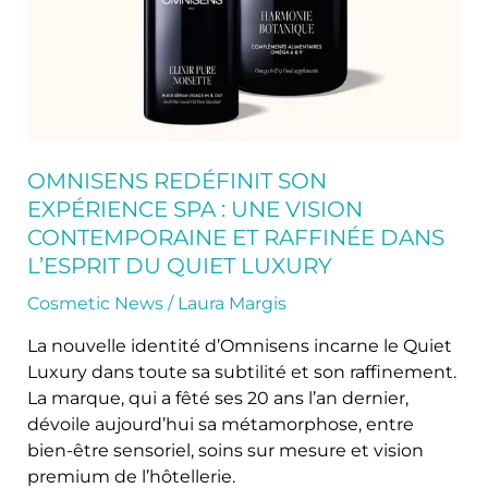
vision
contemporaine
et
raffinée
dans
l’esprit
du
OMNISENS REDÉFINIT SON
Quiet
EXPÉRIENCE SPA : UNE VISION
Luxury
CONTEMPORAINE ET RAFFINÉE DANS
L’ESPRIT DU QUIET LUXURY
Cosmetic News
/
Laura Margis
La nouvelle identité d’Omnisens incarne le Quiet
Luxury dans toute sa subtilité et son raffinement.
La marque, qui a fêté ses 20 ans l’an dernier,
dévoile aujourd’hui sa métamorphose, entre
bien-être sensoriel, soins sur mesure et vision
premium de l’hôtellerie.