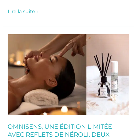
Lire la suite »
Omnisens,
une
édition
limitée
avec
Reflets
de
Néroli,
deux
produits
et
un
rituel
OMNISENS, UNE ÉDITION LIMITÉE
signature
AVEC REFLETS DE NÉROLI, DEUX