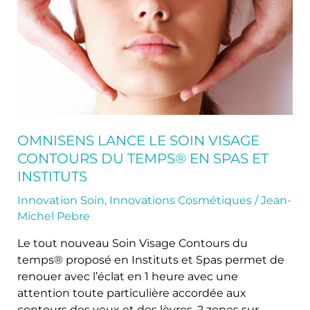
visage
Contours
du
temps®
en
Spas
et
instituts
OMNISENS LANCE LE SOIN VISAGE
CONTOURS DU TEMPS® EN SPAS ET
INSTITUTS
Innovation Soin
,
Innovations Cosmétiques
/
Jean-
Michel Pebre
Le tout nouveau Soin Visage Contours du
temps® proposé en Instituts et Spas permet de
renouer avec l’éclat en 1 heure avec une
attention toute particulière accordée aux
contours des yeux et des lèvres, 2 zones sur-