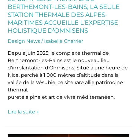
Maritimes
BERTHEMONT-LES-BAINS, LA SEULE
accueille
STATION THERMALE DES ALPES-
l’expertise
MARITIMES ACCUEILLE L’EXPERTISE
holistique
HOLISTIQUE D’OMNISENS
d’Omnisens
Design News
/
Isabelle Charrier
Depuis juin 2025, le complexe thermal de
Berthemont-les-Bains est le nouveau lieu
d’implantation d’Omnisens. Situé à une heure de
Nice, perché à 1 000 mètres d’altitude dans la
vallée de la Vésubie, ce site rare allie patrimoine
thermal,
pureté alpine et art de vivre méditerranéen.
Lire la suite »