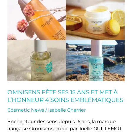
Omnisens
fête
ses
15
ans
et
met
à
l’honneur
4
soins
emblématiques
OMNISENS FÊTE SES 15 ANS ET MET À
L’HONNEUR 4 SOINS EMBLÉMATIQUES
Cosmetic News
/
Isabelle Charrier
Enchanteur des sens depuis 15 ans, la marque
française Omnisens, créée par Joëlle GUILLEMOT,