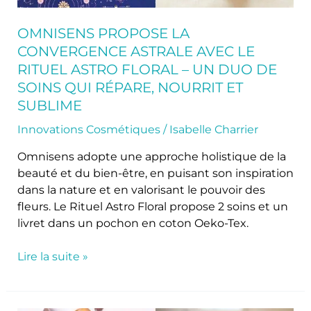
un
duo
OMNISENS PROPOSE LA
de
CONVERGENCE ASTRALE AVEC LE
soins
RITUEL ASTRO FLORAL – UN DUO DE
qui
SOINS QUI RÉPARE, NOURRIT ET
répare,
SUBLIME
nourrit
Innovations Cosmétiques
/
Isabelle Charrier
et
sublime
Omnisens adopte une approche holistique de la
beauté et du bien-être, en puisant son inspiration
dans la nature et en valorisant le pouvoir des
fleurs. Le Rituel Astro Floral propose 2 soins et un
livret dans un pochon en coton Oeko-Tex.
Lire la suite »