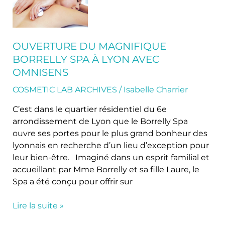
magnifique
Borrelly
Spa
à
OUVERTURE DU MAGNIFIQUE
Lyon
BORRELLY SPA À LYON AVEC
avec
OMNISENS
Omnisens
COSMETIC LAB ARCHIVES
/
Isabelle Charrier
C’est dans le quartier résidentiel du 6e
arrondissement de Lyon que le Borrelly Spa
ouvre ses portes pour le plus grand bonheur des
lyonnais en recherche d’un lieu d’exception pour
leur bien-être. Imaginé dans un esprit familial et
accueillant par Mme Borrelly et sa fille Laure, le
Spa a été conçu pour offrir sur
Lire la suite »