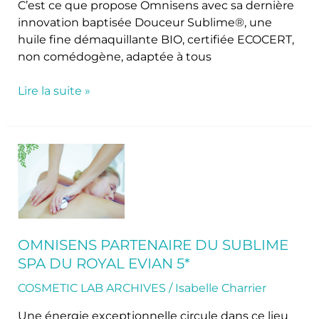
C’est ce que propose Omnisens avec sa dernière
innovation baptisée Douceur Sublime®, une
huile fine démaquillante BIO, certifiée ECOCERT,
non comédogène, adaptée à tous
Lire la suite »
Omnisens
partenaire
du
sublime
Spa
du
OMNISENS PARTENAIRE DU SUBLIME
Royal
SPA DU ROYAL EVIAN 5*
Evian
5*
COSMETIC LAB ARCHIVES
/
Isabelle Charrier
Une énergie exceptionnelle circule dans ce lieu