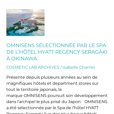
OMNISENS
sélectionnée
par
le
Spa
de
OMNISENS SÉLECTIONNÉE PAR LE SPA
l’hôtel
DE L’HÔTEL HYATT REGENCY SERAGAKI
HYATT
À OKINAWA
Regency
Seragaki
COSMETIC LAB ARCHIVES
/
Isabelle Charrier
à
Présente depuis plusieurs années au sein de
Okinawa
magnifiques hôtels et department stores sur
tout le territoire japonais, la
marque OMNISENS poursuit son développement
dans l’archipel le plus prisé du Japon. OMNISENS
a été sélectionnée par le Spa de l’hôtel HYATT
Regency Seragaki l’un des plus beaux hôtels