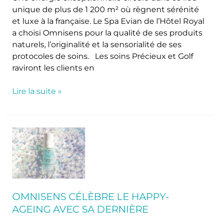
unique de plus de 1 200 m² où règnent sérénité
et luxe à la française. Le Spa Evian de l’Hôtel Royal
a choisi Omnisens pour la qualité de ses produits
naturels, l’originalité et la sensorialité de ses
protocoles de soins. Les soins Précieux et Golf
raviront les clients en
Lire la suite »
Omnisens
célèbre
le
Happy-
Ageing
avec
OMNISENS CÉLÈBRE LE HAPPY-
sa
AGEING AVEC SA DERNIÈRE
dernière