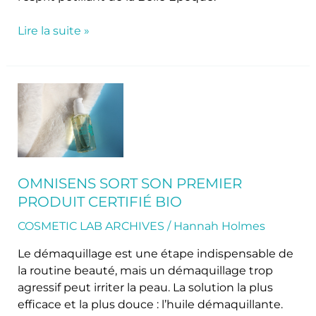
Lire la suite »
Omnisens
sort
son
premier
produit
certifié
OMNISENS SORT SON PREMIER
BIO
PRODUIT CERTIFIÉ BIO
COSMETIC LAB ARCHIVES
/
Hannah Holmes
Le démaquillage est une étape indispensable de
la routine beauté, mais un démaquillage trop
agressif peut irriter la peau. La solution la plus
efficace et la plus douce : l’huile démaquillante.