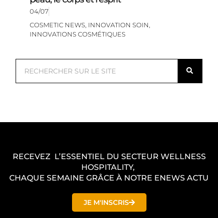
04/07
COSMETIC NEWS
,
INNOVATION SOIN
,
INNOVATIONS COSMÉTIQUES
R
e
c
h
e
r
c
RECEVEZ L’ESSENTIEL DU SECTEUR WELLNESS
h
HOSPITALITY,
e
CHAQUE SEMAINE GRÂCE À NOTRE ENEWS ACTU
r
JE M'INSCRIS