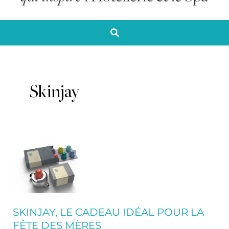
Skinjay
Skinjay,
le
cadeau
idéal
pour
la
SKINJAY, LE CADEAU IDÉAL POUR LA
Fête
FÊTE DES MÈRES