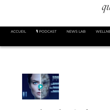
ACCUEIL
🎙️ PODCAST
NEWS LAB
WELLNE