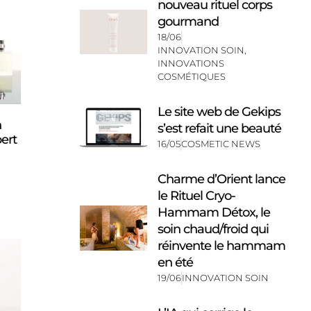
nouveau rituel corps
gourmand
18/06
INNOVATION SOIN
,
INNOVATIONS
COSMÉTIQUES
Le site web de Gekips
n
s’est refait une beauté
pert
16/05
COSMETIC NEWS
Charme d’Orient lance
le Rituel Cryo-
Hammam Détox, le
soin chaud/froid qui
réinvente le hammam
en été
19/06
INNOVATION SOIN