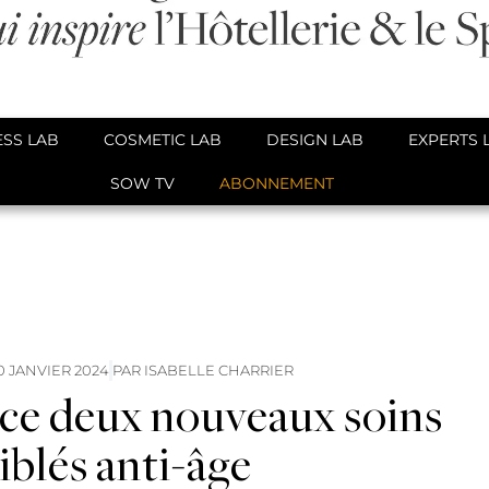
SS LAB
COSMETIC LAB
DESIGN LAB
EXPERTS 
SOW TV
ABONNEMENT
0 JANVIER 2024
PAR
ISABELLE CHARRIER
e deux nouveaux soins
iblés anti-âge