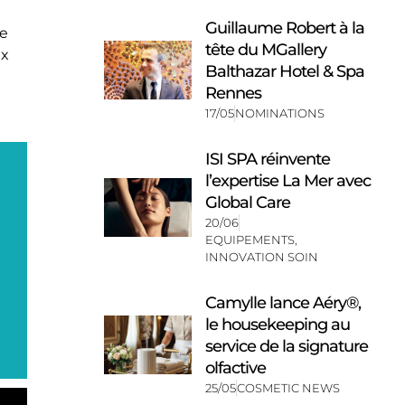
Guillaume Robert à la
de
tête du MGallery
ux
Balthazar Hotel & Spa
Rennes
17/05
NOMINATIONS
ISI SPA réinvente
l’expertise La Mer avec
Global Care
20/06
EQUIPEMENTS
,
INNOVATION SOIN
Camylle lance Aéry®,
le housekeeping au
service de la signature
olfactive
25/05
COSMETIC NEWS