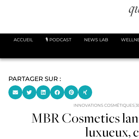
ACCUEIL
🎙️ PODCAST
NEWS LAB
WELLNE
PARTAGER SUR :
INNOVATIONS COSMÉTIQUES
3
MBR Cosmetics lanc
luxueux, c