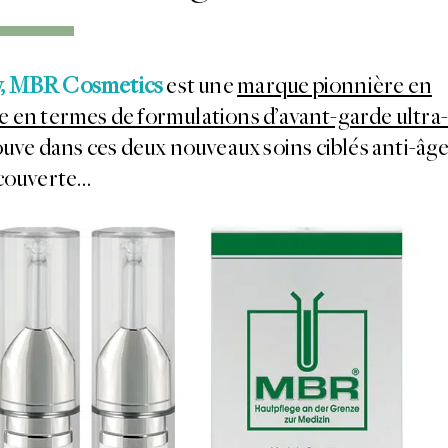
y, MBR Cosmetics
est une
marque pionnière en
e en termes de formulations d’avant-garde ultra
uve dans ces deux nouveaux soins ciblés anti-âge
couverte…