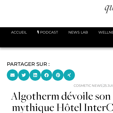
ACCUEIL
🎙️ PODCAST
NEWS LAB
WELLNE
PARTAGER SUR :
COSMETIC NEWS
25 JU
Algotherm dévoile son 
mythique Hôtel InterC