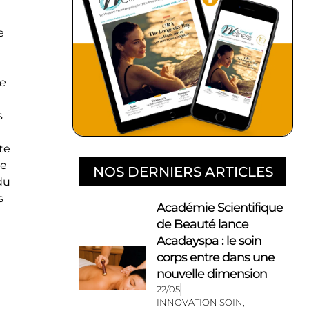
e
me
s
te
re
NOS DERNIERS ARTICLES
du
s
Académie Scientifique
de Beauté lance
Acadayspa : le soin
corps entre dans une
nouvelle dimension
22/05
INNOVATION SOIN
,