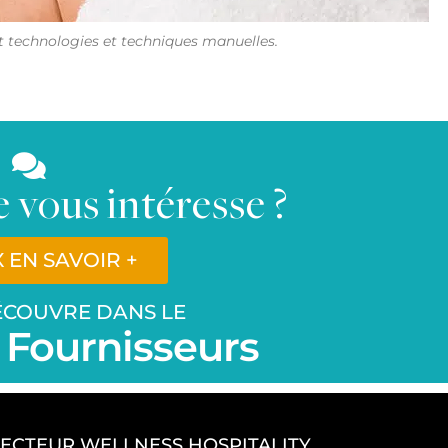
 technologies et techniques manuelles.
 vous intéresse ?
X EN SAVOIR +
DÉCOUVRE DANS LE
 Fournisseurs
SECTEUR WELLNESS HOSPITALITY,