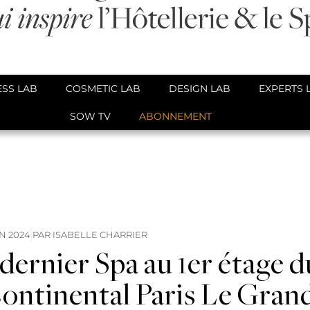
SS LAB
COSMETIC LAB
DESIGN LAB
EXPERTS 
SOW TV
ABONNEMENT
IN 2024
PAR
ISABELLE CHARRIER
dernier Spa au 1er étage d
ontinental Paris Le Gran