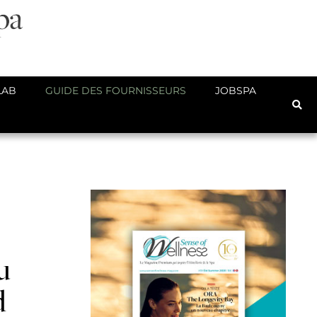
LAB
GUIDE DES FOURNISSEURS
JOBSPA
u
d