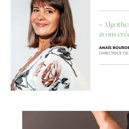
« Algother
avons créé
ANAÏS BOURD
DIRECTRICE D