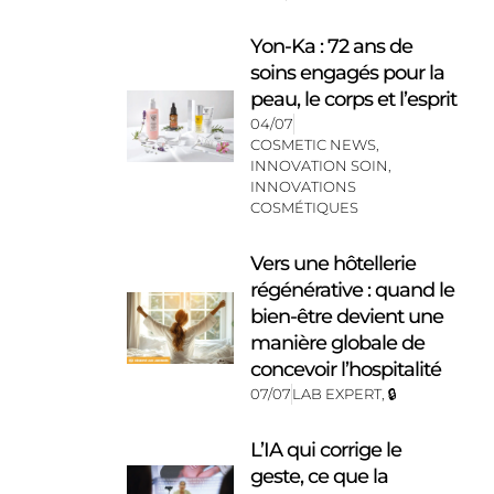
Yon-Ka : 72 ans de
soins engagés pour la
peau, le corps et l’esprit
04/07
COSMETIC NEWS
,
INNOVATION SOIN
,
INNOVATIONS
COSMÉTIQUES
Vers une hôtellerie
régénérative : quand le
bien-être devient une
manière globale de
concevoir l’hospitalité
07/07
LAB EXPERT
,
🔒
L’IA qui corrige le
geste, ce que la