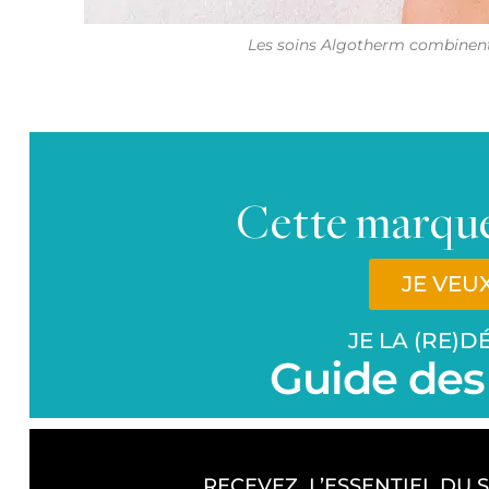
Les soins Algotherm combinent
Cette marque
JE VEU
JE LA (RE)
Guide des
RECEVEZ L’ESSENTIEL DU 