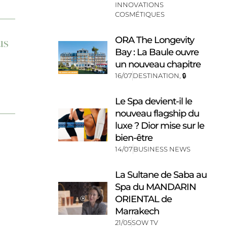
INNOVATIONS
COSMÉTIQUES
ORA The Longevity
us
Bay : La Baule ouvre
un nouveau chapitre
16/07
DESTINATION
,
🔒
Le Spa devient-il le
nouveau flagship du
luxe ? Dior mise sur le
bien-être
14/07
BUSINESS NEWS
La Sultane de Saba au
Spa du MANDARIN
ORIENTAL de
Marrakech
21/05
SOW TV