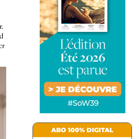
r,
nd
er
ABO 100% DIGITAL