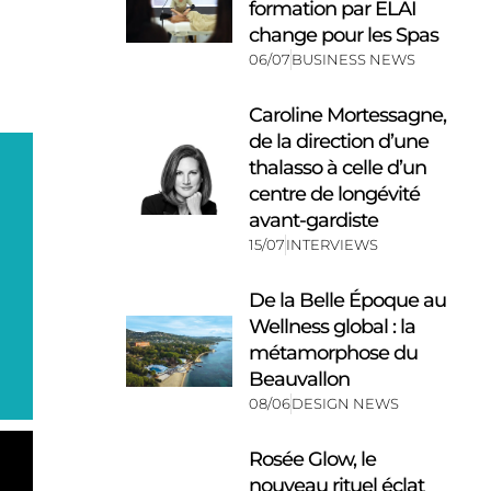
formation par ELAI
change pour les Spas
06/07
BUSINESS NEWS
Caroline Mortessagne,
de la direction d’une
thalasso à celle d’un
centre de longévité
avant-gardiste
15/07
INTERVIEWS
De la Belle Époque au
Wellness global : la
métamorphose du
Beauvallon
08/06
DESIGN NEWS
Rosée Glow, le
nouveau rituel éclat