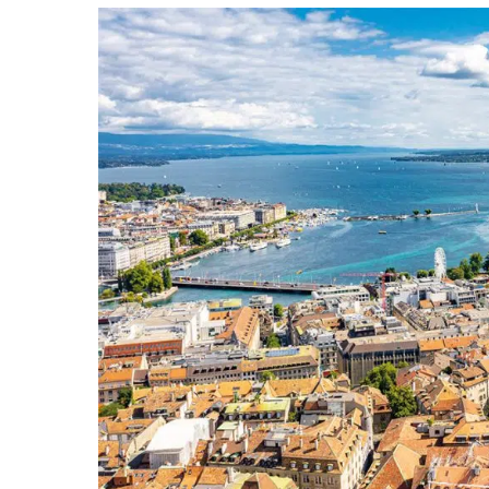
Medi-
Wellness
Congress
2025
:
« intégrer
le
bien-
être
mental
dans
l’écosystème
du
Spa »