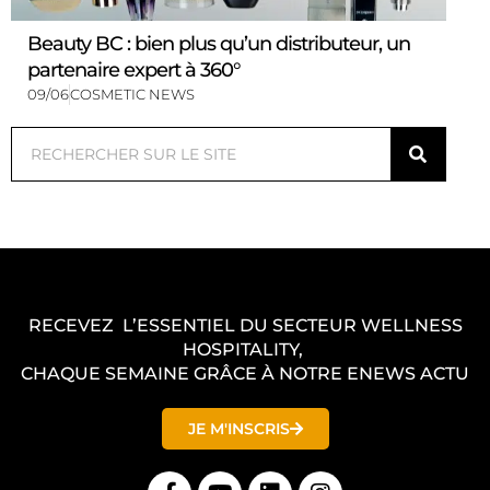
Beauty BC : bien plus qu’un distributeur, un
partenaire expert à 360°
09/06
COSMETIC NEWS
Rechercher
RECEVEZ L’ESSENTIEL DU SECTEUR WELLNESS
HOSPITALITY,
CHAQUE SEMAINE GRÂCE À NOTRE ENEWS ACTU
JE M'INSCRIS
F
Y
L
I