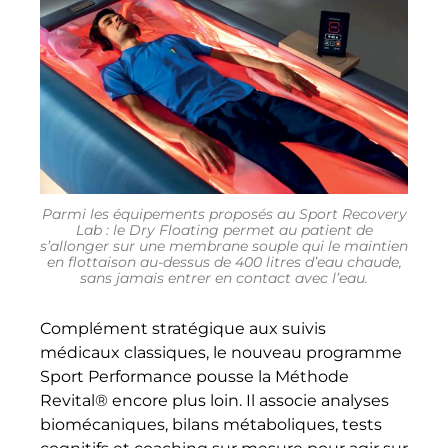
Parmi les équipements proposés au Sport Recovery
Lab : le Dry Floating permet au patient de
s’allonger sur une membrane souple qui le maintien
en flottaison au-dessus de 400 litres d’eau chaude,
sans jamais entrer en contact avec l’eau.
Complément stratégique aux suivis
médicaux classiques, le nouveau programme
Sport Performance pousse la Méthode
Revital® encore plus loin. Il associe analyses
biomécaniques, bilans métaboliques, tests