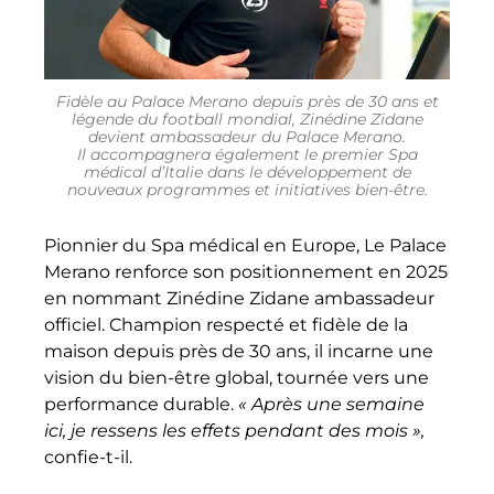
Fidèle au Palace Merano depuis près de 30 ans et
légende du football mondial, Zinédine Zidane
devient ambassadeur du Palace Merano.
Il accompagnera également le premier Spa
médical d’Italie dans le développement de
nouveaux programmes et initiatives bien-être.
Pionnier du Spa médical en Europe, Le Palace
Merano renforce son positionnement en 2025
en nommant Zinédine Zidane ambassadeur
officiel. Champion respecté et fidèle de la
maison depuis près de 30 ans, il incarne une
vision du bien-être global, tournée vers une
performance durable.
« Après une semaine
ici, je ressens les effets pendant des mois »,
confie-t-il.