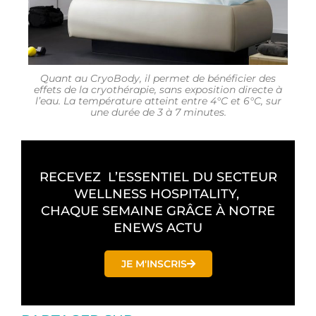
Quant au CryoBody, il permet de bénéficier des
effets de la cryothérapie, sans exposition directe à
l’eau. La température atteint entre 4°C et 6°C, sur
une durée de 3 à 7 minutes.
RECEVEZ L’ESSENTIEL DU SECTEUR
WELLNESS HOSPITALITY,
CHAQUE SEMAINE GRÂCE À NOTRE
ENEWS ACTU
JE M'INSCRIS