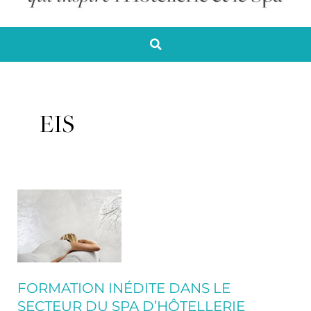
EIS
Formation
inédite
dans
le
secteur
du
FORMATION INÉDITE DANS LE
Spa
SECTEUR DU SPA D’HÔTELLERIE