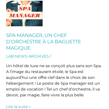
Spa
Manager,
un
chef
d’orchestre
à
SPA MANAGER, UN CHEF
la
D’ORCHESTRE À LA BAGUETTE
baguette
MAGIQUE
magique
LAB NEWS ARCHIVES
/
Un hôtel de luxe ne se conçoit plus sans son Spa.
A l’image du restaurant étoilé, le Spa est
aujourd’hui une offre clef dans le choix de son
hébergement ! Le poste de Spa manager est un
emploi de vocation ! Tel un chef d’orchestre, il va
devoir, par magie, faire vivre la plus belle
Lire la suite »