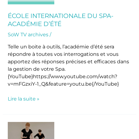
Académie
d’été
ÉCOLE INTERNATIONALE DU SPA-
ACADÉMIE D’ÉTÉ
SoW TV archives
/
Telle un boite à outils, l’académie d’été sera
répondre à toutes vos interrogations et vous
apportez des réponses précises et efficaces dans
la gestion de votre Spa.
{YouTube}https://www.youtube.com/watch?
v=mFGzxiY-1_Q&feature=youtu.be{/YouTube}
Lire la suite »
La
nouvelle