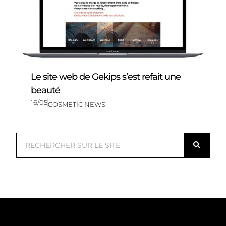
Le site web de Gekips s’est refait une
beauté
16/05
COSMETIC NEWS
R
e
c
h
e
r
c