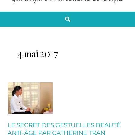
4 mai 2017
Le
secret
des
gestuelles
beauté
anti-
LE SECRET DES GESTUELLES BEAUTÉ
âge
ANTI-ÂGE PAR CATHERINE TRAN