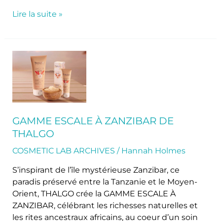
Lire la suite »
Gamme
Escale
à
Zanzibar
de
Thalgo
GAMME ESCALE À ZANZIBAR DE
THALGO
COSMETIC LAB ARCHIVES
/
Hannah Holmes
S’inspirant de l’île mystérieuse Zanzibar, ce
paradis préservé entre la Tanzanie et le Moyen-
Orient, THALGO crée la GAMME ESCALE À
ZANZIBAR, célébrant les richesses naturelles et
les rites ancestraux africains, au coeur d’un soin