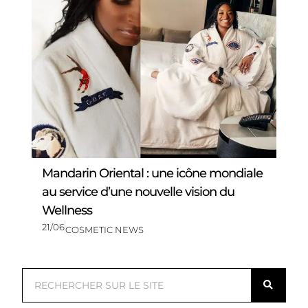
Mandarin Oriental : une icône mondiale
au service d’une nouvelle vision du
Wellness
21/06
COSMETIC NEWS
R
e