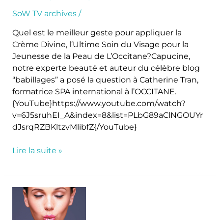
par
Catherine
SoW TV archives
/
Tran
Quel est le meilleur geste pour appliquer la
Crème Divine, l‘Ultime Soin du Visage pour la
Jeunesse de la Peau de L’Occitane?Capucine,
notre experte beauté et auteur du célèbre blog
“babillages” a posé la question à Catherine Tran,
formatrice SPA international à l’OCCITANE.
{YouTube}https://www.youtube.com/watch?
v=6J5sruhEI_A&index=8&list=PLbG89aClNGOUYr
dJsrqRZBKltzvMlibfZ{/YouTube}
Lire la suite »
La
détox
est