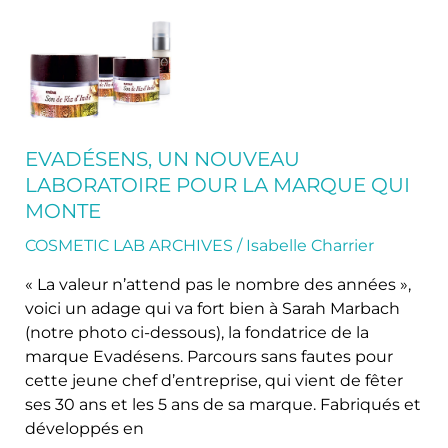
Evadésens,
un
nouveau
laboratoire
pour
la
EVADÉSENS, UN NOUVEAU
marque
LABORATOIRE POUR LA MARQUE QUI
qui
MONTE
monte
COSMETIC LAB ARCHIVES
/
Isabelle Charrier
« La valeur n’attend pas le nombre des années »,
voici un adage qui va fort bien à Sarah Marbach
(notre photo ci-dessous), la fondatrice de la
marque Evadésens. Parcours sans fautes pour
cette jeune chef d’entreprise, qui vient de fêter
ses 30 ans et les 5 ans de sa marque. Fabriqués et
développés en